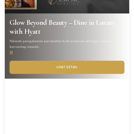
Glow Beyond Beauty – Dine in Luxury
with Hyatt
Nikmati pengalaman perawatan kulit premium sekaligus momen
bersantap mewah.
⏰
LIHAT DETAIL